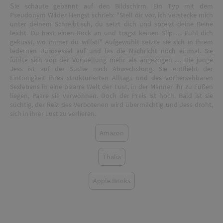
S
ie schaute gebannt auf den Bildschirm. Ein Typ mit dem
Pseudonym Wilder Hengst schrieb: "Stell dir vor, ich verstecke mich
unter deinem Schreibtisch, du setzt dich und spreizt deine Beine
leicht. Du hast einen Rock an und trägst keinen Slip … Fühl dich
geküsst, wo immer du willst!" Aufgewühlt setzte sie sich in ihrem
ledernen Bürosessel auf und las die Nachricht noch einmal. Sie
fühlte sich von der Vorstellung mehr als angezogen … Die junge
Jess ist auf der Suche nach Abwechslung. Sie entflieht der
Eintönigkeit ihres strukturierten Alltags und des vorhersehbaren
Sexlebens in eine bizarre Welt der Lust, in der Männer ihr zu Füßen
liegen, Paare sie verwöhnen. Doch der Preis ist hoch. Bald ist sie
süchtig, der Reiz des Verbotenen wird übermächtig und Jess droht,
sich in ihrer Lust zu verlieren.
Amazon
Thalia
Apple Books